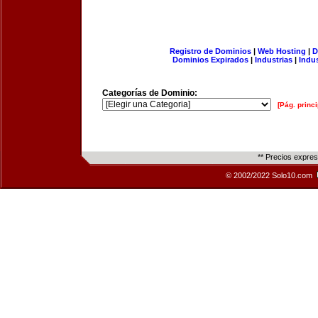
Registro de Dominios
|
Web Hosting
|
D
Dominios Expirados
|
Industrias
|
Indu
Categorías de Dominio:
[Pág. princi
** Precios expre
© 2002/2022 Solo10.com