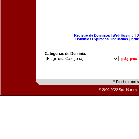
Registro de Dominios
|
Web Hosting
|
D
Dominios Expirados
|
Industrias
|
Indu
Categorías de Dominio:
[Pág. princi
** Precios expre
© 2002/2022 Solo10.com