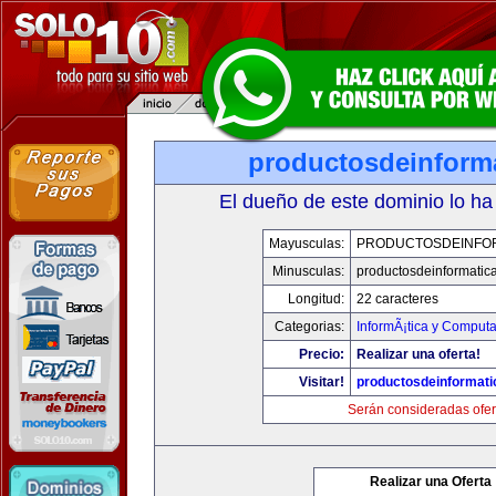
productosdeinform
El dueño de este dominio lo ha
Mayusculas:
PRODUCTOSDEINFO
Minusculas:
productosdeinformatic
Longitud:
22 caracteres
Categorias:
InformÃ¡tica y Comput
Precio:
Realizar una oferta!
Visitar!
productosdeinformat
Serán consideradas ofer
Realizar una Oferta