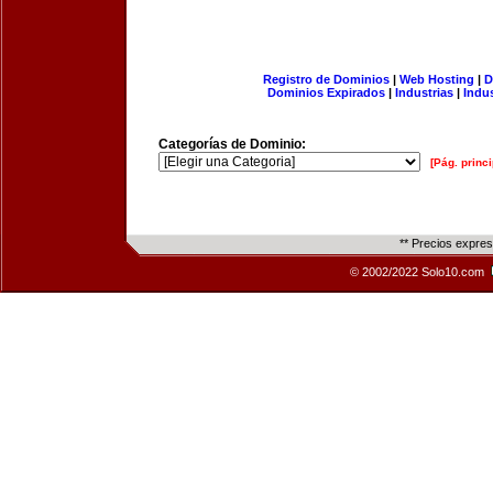
Registro de Dominios
|
Web Hosting
|
D
Dominios Expirados
|
Industrias
|
Indu
Categorías de Dominio:
[Pág. princi
** Precios expre
© 2002/2022 Solo10.com