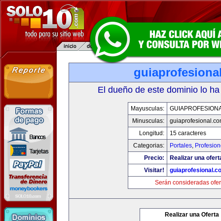
guiaprofesiona
El dueño de este dominio lo ha
Mayusculas:
GUIAPROFESION
Minusculas:
guiaprofesional.c
Longitud:
15 caracteres
Categorias:
Portales
,
Profesio
Precio:
Realizar una ofert
Visitar!
guiaprofesional.c
Serán consideradas ofer
Realizar una Oferta