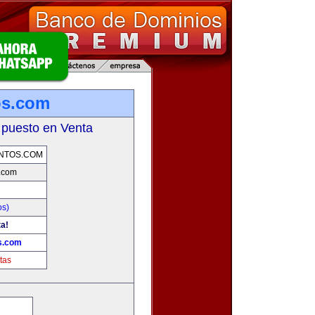
os.com
 puesto en Venta
NTOS.COM
.com
os)
ta!
s.com
tas