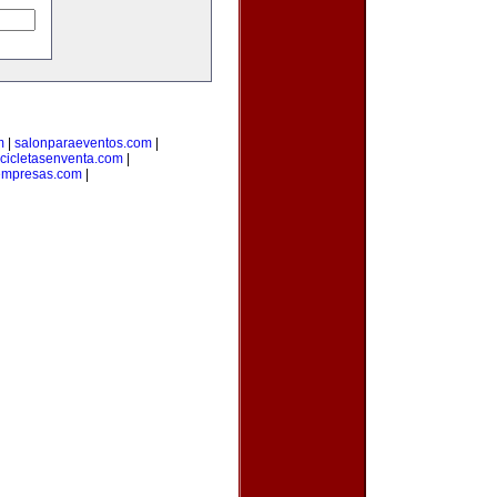
m
|
salonparaeventos.com
|
cicletasenventa.com
|
empresas.com
|