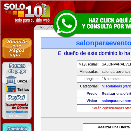
salonparaevent
El dueño de este dominio lo ha
Mayusculas:
SALONPARAEVE
Minusculas:
salonparaeventos
Longitud:
16 caracteres
Categorias:
Miscelaneas (vari
Precio:
Realizar una ofer
Visitar!
salonparaevento
Serán consideradas ofer
Realizar una Oferta