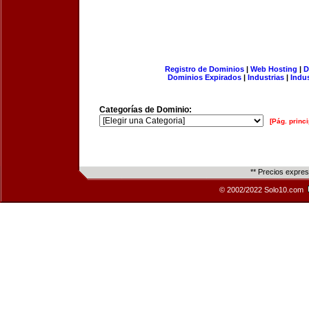
Registro de Dominios
|
Web Hosting
|
D
Dominios Expirados
|
Industrias
|
Indu
Categorías de Dominio:
[Pág. princi
** Precios expre
© 2002/2022 Solo10.com