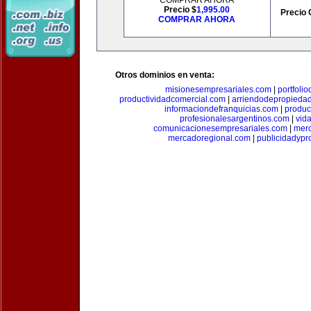
COMPRAR AHORA
Precio $
1,995.00
Precio 
COMPRAR AHORA
Otros dominios en venta:
misionesempresariales.com
|
portfoli
productividadcomercial.com
|
arriendodepropieda
informaciondefranquicias.com
|
produc
profesionalesargentinos.com
|
vid
comunicacionesempresariales.com
|
mer
mercadoregional.com
|
publicidadyp