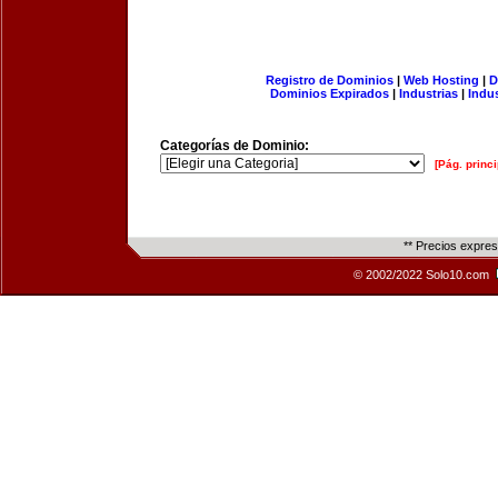
Registro de Dominios
|
Web Hosting
|
D
Dominios Expirados
|
Industrias
|
Indu
Categorías de Dominio:
[Pág. princi
** Precios expre
© 2002/2022 Solo10.com