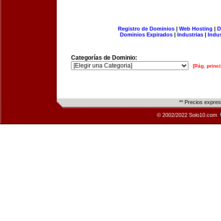
Registro de Dominios
|
Web Hosting
|
D
Dominios Expirados
|
Industrias
|
Indu
Categorías de Dominio:
[Pág. princi
** Precios expre
© 2002/2022 Solo10.com