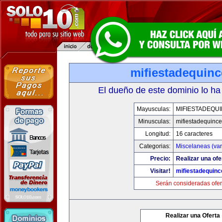
mifiestadequin
El dueño de este dominio lo ha
Mayusculas:
MIFIESTADEQU
Minusculas:
mifiestadequinc
Longitud:
16 caracteres
Categorias:
Miscelaneas (var
Precio:
Realizar una ofe
Visitar!
mifiestadequin
Serán consideradas ofer
Realizar una Oferta