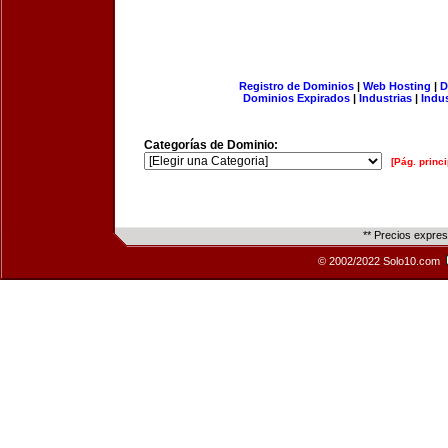
Registro de Dominios
|
Web Hosting
|
D
Dominios Expirados
|
Industrias
|
Indu
Categorías de Dominio:
[Pág. princi
** Precios expre
© 2002/2022 Solo10.com