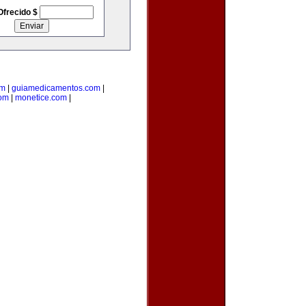
Ofrecido $
om
|
guiamedicamentos.com
|
com
|
monetice.com
|