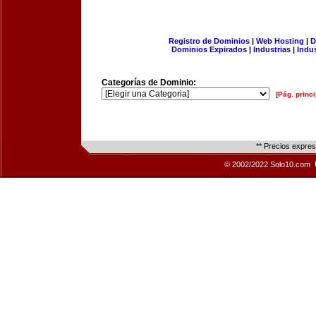
Registro de Dominios
|
Web Hosting
|
D
Dominios Expirados
|
Industrias
|
Indu
Categorías de Dominio:
[Pág. princi
** Precios expre
© 2002/2022 Solo10.com