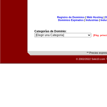
Registro de Dominios
|
Web Hosting
|
D
Dominios Expirados
|
Industrias
|
Indu
Categorías de Dominio:
[Pág. princi
** Precios expre
© 2002/2022 Solo10.com