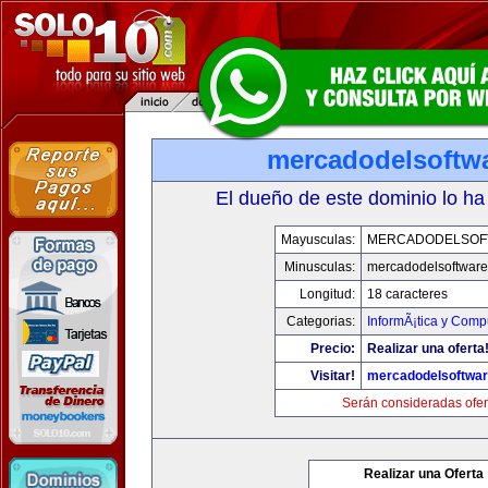
mercadodelsoftw
El dueño de este dominio lo ha
Mayusculas:
MERCADODELSOF
Minusculas:
mercadodelsoftwar
Longitud:
18 caracteres
Categorias:
InformÃ¡tica y Comp
Precio:
Realizar una oferta
Visitar!
mercadodelsoftwa
Serán consideradas ofer
Realizar una Oferta