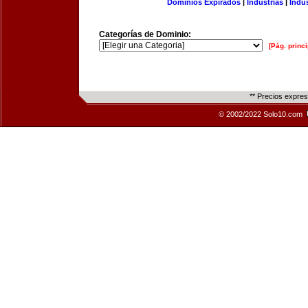
Dominios Expirados
|
Industrias
|
Indu
Categorías de Dominio:
[Pág. princi
** Precios expre
© 2002/2022 Solo10.com