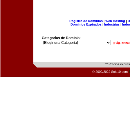
Registro de Dominios
|
Web Hosting
|
D
Dominios Expirados
|
Industrias
|
Indu
Categorías de Dominio:
[Pág. princi
** Precios expre
© 2002/2022 Solo10.com