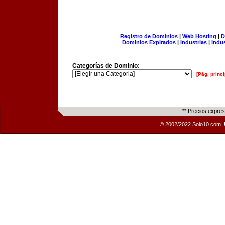
Registro de Dominios
|
Web Hosting
|
D
Dominios Expirados
|
Industrias
|
Indu
Categorías de Dominio:
[Pág. princi
** Precios expre
© 2002/2022 Solo10.com